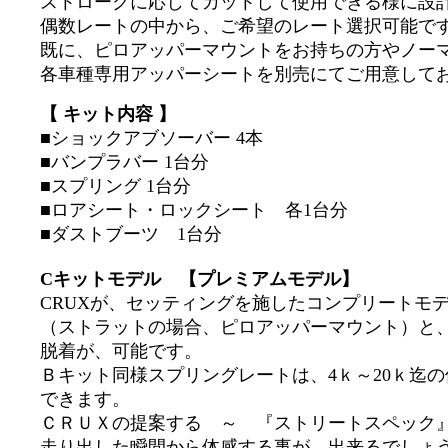
ストロークに応じてカットして使用できる様に設計
偶数レートの中から、ご希望のレート選択可能で
既に、ピロアッパーマウントをお持ちの方やノー
各車種専用アッパーシートを別売にてご用意して
【 キット内容 】
■ショックアブソーバー 4本
■バンプラバー 1台分
■スプリング 1台分
■ロアシート・ロックシート 各1台分
■ダストブーツ 1台分
Cキットモデル 【プレミアムモデル】
CRUXが、セッティングを施したコンプリートモ
（ストラットの場合、ピロアッパーマウント）と
脱着が、可能です。
Ｂキット同様スプリングレートは、4ｋ～20ｋ迄
できます。
ＣＲＵＸの提案する ～ 『ストリートスペック
走り出した瞬間から体感する事が、出来るでしょ